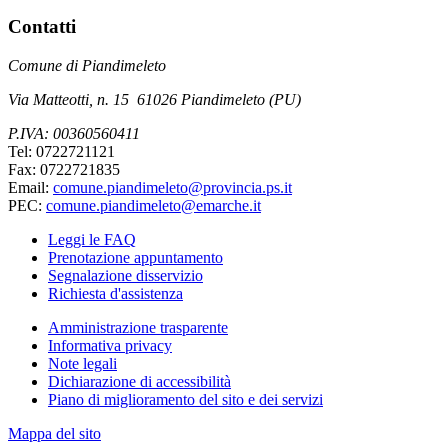
Contatti
Comune di Piandimeleto
Via Matteotti, n. 15 61026 Piandimeleto (PU)
P.IVA: 00360560411
Tel: 0722721121
Fax: 0722721835
Email:
comune.piandimeleto@provincia.ps.it
PEC:
comune.piandimeleto@emarche.it
Leggi le FAQ
Prenotazione appuntamento
Segnalazione disservizio
Richiesta d'assistenza
Amministrazione trasparente
Informativa privacy
Note legali
Dichiarazione di accessibilità
Piano di miglioramento del sito e dei servizi
Mappa del sito